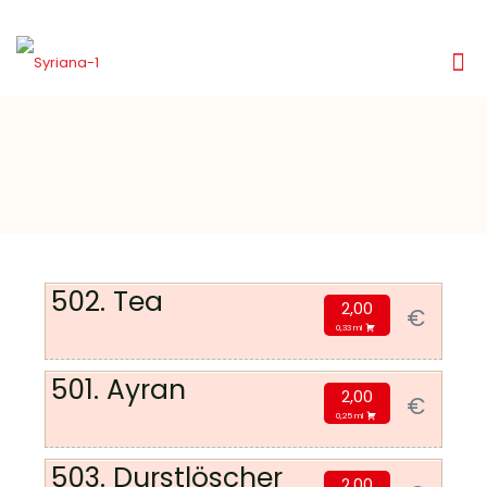
502. Tea
2,00
€
0,33 ml
501. Ayran
2,00
€
0,25 ml
503. Durstlöscher
2,00