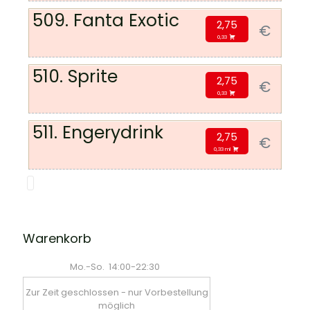
509. Fanta Exotic
2,75
€
0,33
510. Sprite
2,75
€
0,33
511. Engerydrink
2,75
€
0,33 ml
Warenkorb
Mo.-So.
14:00-22:30
Zur Zeit geschlossen - nur Vorbestellung
möglich