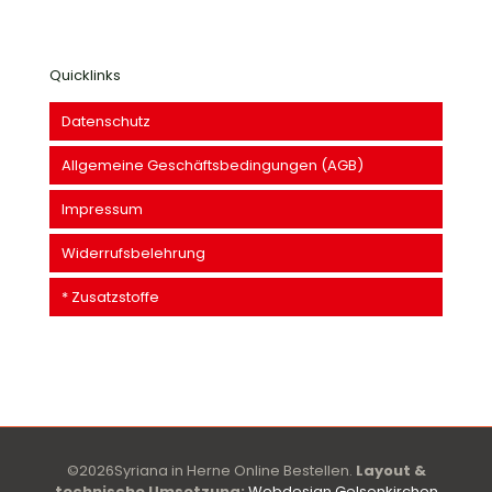
Quicklinks
Datenschutz
Allgemeine Geschäftsbedingungen (AGB)
Impressum
Widerrufsbelehrung
* Zusatzstoffe
©
2026Syriana in Herne Online Bestellen.
Layout &
technische Umsetzung:
Webdesign Gelsenkirchen