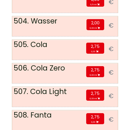
€
0,5 ml
504. Wasser
2,00
€
0,33 ml
505. Cola
2,75
€
0,33
506. Cola Zero
2,75
€
0,33 ml
507. Cola Light
2,75
€
0,33 ml
508. Fanta
2,75
€
0,33